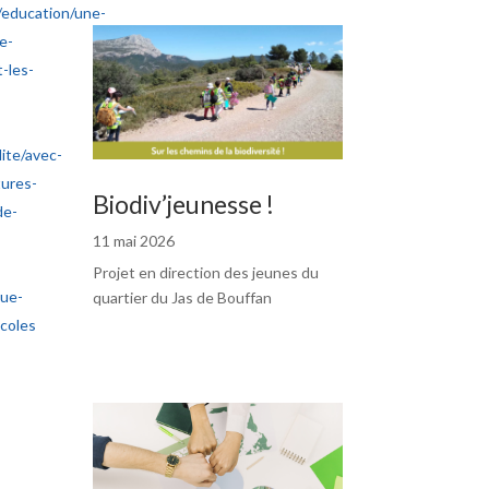
/education/une-
e-
-les-
ite/avec-
tures-
Biodiv’jeunesse !
de-
11 mai 2026
Projet en direction des jeunes du
Rue-
quartier du Jas de Bouffan
ecoles