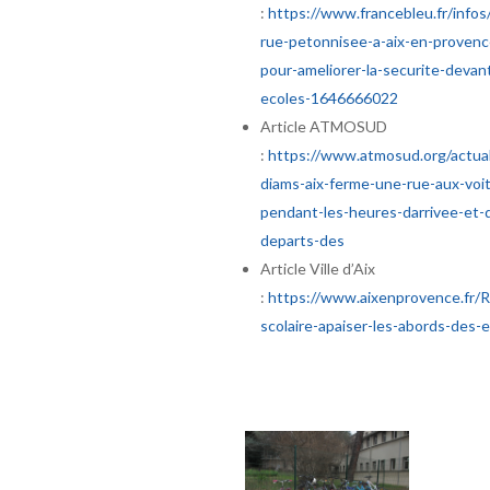
:
https://www.francebleu.fr/infos
rue-petonnisee-a-aix-en-provenc
pour-ameliorer-la-securite-devant
ecoles-1646666022
Article ATMOSUD
:
https://www.atmosud.org/actual
diams-aix-ferme-une-rue-aux-voi
pendant-les-heures-darrivee-et-
departs-des
Article Ville d’Aix
:
https://www.aixenprovence.fr/
scolaire-apaiser-les-abords-des-