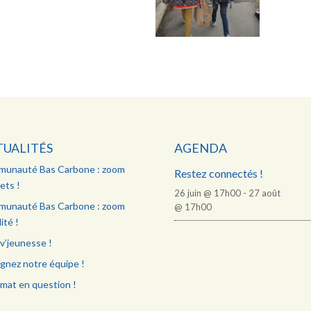
TUALITÉS
AGENDA
unauté Bas Carbone : zoom
Restez connectés !
ets !
26 juin @ 17h00
-
27 août
unauté Bas Carbone : zoom
@ 17h00
ité !
v’jeunesse !
ignez notre équipe !
imat en question !