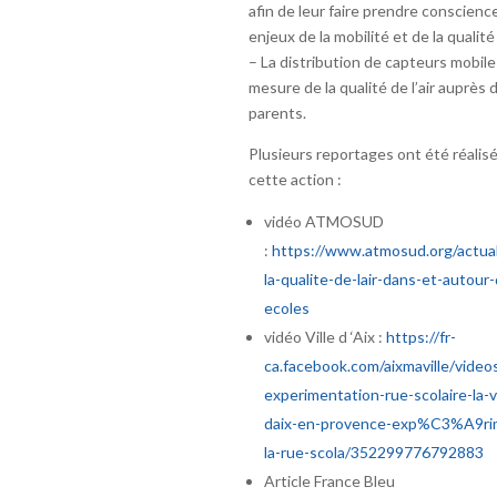
afin de leur faire prendre conscienc
enjeux de la mobilité et de la qualité d
– La distribution de capteurs mobil
mesure de la qualité de l’air auprès 
parents.
Plusieurs reportages ont été réalisé
cette action :
vidéo ATMOSUD
:
https://www.atmosud.org/actual
la-qualite-de-lair-dans-et-autour
ecoles
vidéo Ville d ‘Aix :
https://fr-
ca.facebook.com/aixmaville/videos
experimentation-rue-scolaire-la-vi
daix-en-provence-exp%C3%A9ri
la-rue-scola/352299776792883
Article France Bleu