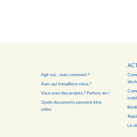
AC
Agir oui… mais comment ?
Comm
déch
Avec qui travaillons-nous ?
Comm
Vous avez des projets ? Parlons-en !
mobil
Quels documents peuvent être
Biodi
utiles
Rejo
Le cl