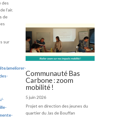
e des
e l’air.
es de
des
s sur
ite/ameliorer-
Communauté Bas
-des-
Carbone : zoom
mobilité !
5 juin 2026
/-
Projet en direction des jeunes du
lle-
quartier du Jas de Bouffan
mente-