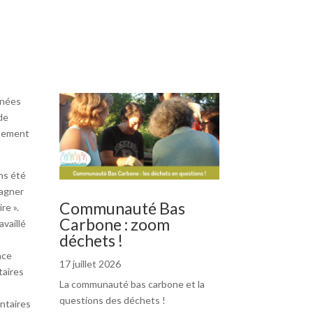
nnées
de
ppement
ns été
pagner
Communauté Bas
re ».
Carbone : zoom
vaillé
déchets !
ace
17 juillet 2026
taires
La communauté bas carbone et la
questions des déchets !
entaires