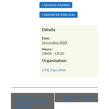
+ GOOGLE AGENDA
+ EXPORTER VERS ICAL
Détails
Date :
16 octobre 2024
Heure :
10h00 - 12h30
Organisateur
CPIE Pays d’Aix
«
Un atelier sur le
Fête de la soupe
»
bruit pour la Fête de
la science