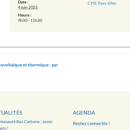
Date :
CPIE Pays d’Aix
4 juin 2025
Heure :
9h30 - 11h30
otovoltaïque et thermique : par
TUALITÉS
AGENDA
unauté Bas Carbone : zoom
Restez connectés !
ets !