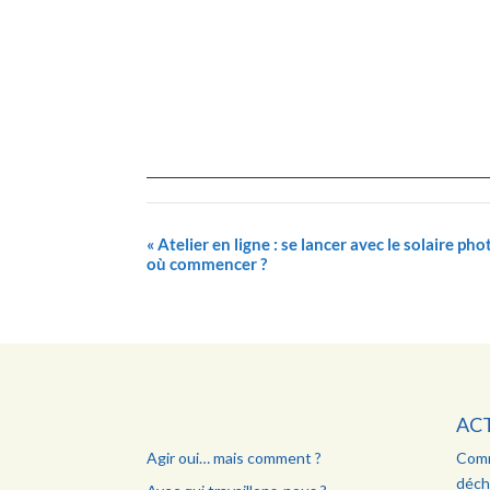
«
Atelier en ligne : se lancer avec le solaire ph
où commencer ?
AC
Agir oui… mais comment ?
Comm
déch