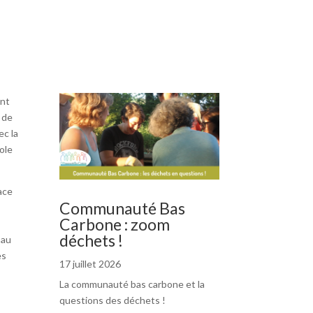
ant
 de
ec la
ole
ace
Communauté Bas
Carbone : zoom
déchets !
 au
es
17 juillet 2026
La communauté bas carbone et la
questions des déchets !