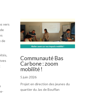
ns vers
 de
es
e de
ités,
Communauté Bas
lèves
Carbone : zoom
t
mobilité !
5 juin 2026
Projet en direction des jeunes du
u
quartier du Jas de Bouffan
le-