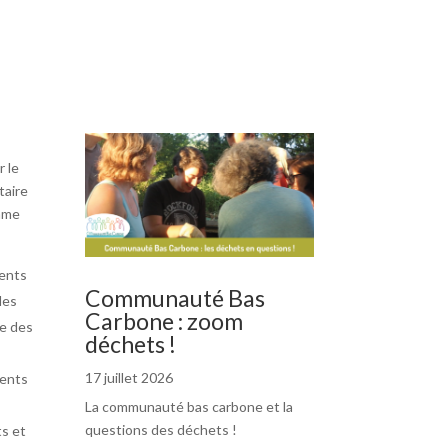
r le
taire
mme
ents
Communauté Bas
les
Carbone : zoom
le des
déchets !
17 juillet 2026
ments
La communauté bas carbone et la
questions des déchets !
ts et