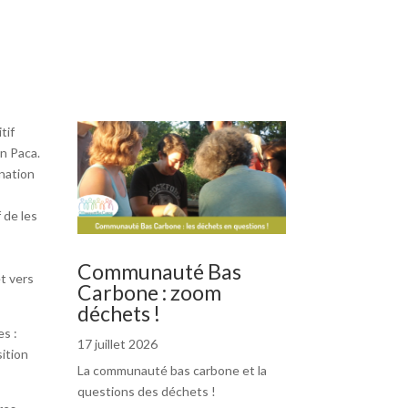
tif
on Paca.
nation
 de les
Communauté Bas
et vers
Carbone : zoom
déchets !
s :
17 juillet 2026
sition
La communauté bas carbone et la
questions des déchets !