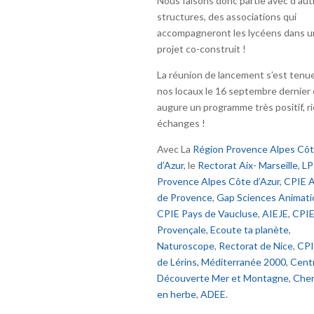
Nous faisons donc partie avec d’aut
structures, des associations qui
accompagneront les lycéens dans u
projet co-construit !
La réunion de lancement s’est tenu
nos locaux le 16 septembre dernier 
augure un programme très positif, r
échanges !
Avec La
Région Provence Alpes Cô
d’Azur
, le
Rectorat Aix- Marseille
,
L
Provence Alpes Côte d’Azur
,
CPIE A
de Provence
,
Gap Sciences Animati
CPIE Pays de Vaucluse
,
AIEJE
,
CPIE
Provençale
,
Ecoute ta planète
,
Naturoscope
,
Rectorat de Nice
,
CPI
de Lérins, Méditerranée 2000
,
Cent
Découverte Mer et Montagne
,
Cher
en herbe
,
ADEE
.