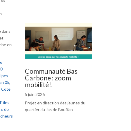
res
n
e dans
et
iche en
te
PO
Communauté Bas
lpes
Carbone : zoom
on 05
,
mobilité !
 Côte
5 juin 2026
E ïles
Projet en direction des jeunes du
re de
quartier du Jas de Bouffan
cheurs