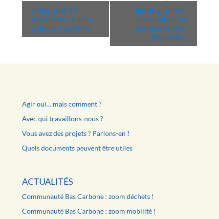
«
Mercredi 29
Sortie gratuite :
novembre : 2 lieux,
incinérateur de
2 ateliers gratuits
déchets eveRe -
Reportée
»
Agir oui… mais comment ?
Avec qui travaillons-nous ?
Vous avez des projets ? Parlons-en !
Quels documents peuvent être utiles
ACTUALITÉS
Communauté Bas Carbone : zoom déchets !
Communauté Bas Carbone : zoom mobilité !