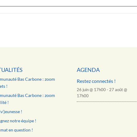
TUALITÉS
AGENDA
unauté Bas Carbone : zoom
Restez connectés !
ts !
26 juin @ 17h00
-
27 août @
unauté Bas Carbone : zoom
17h00
ité !
v’jeunesse !
gnez notre équipe !
imat en question !