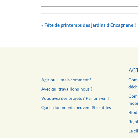
«
Fête de printemps des jardins d’Encagnane !
AC
Agir oui… mais comment ?
Comm
déche
Avec qui travaillons-nous ?
Comm
Vous avez des projets ? Parlons-en !
mobil
Quels documents peuvent être utiles
Biodi
Rejoi
Le cl