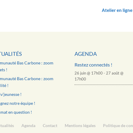
Atelier en lign
TUALITÉS
AGENDA
unauté Bas Carbone : zoom
Restez connectés !
ts !
26 juin @ 17h00
-
27 août @
unauté Bas Carbone : zoom
17h00
ité !
v’jeunesse !
gnez notre équipe !
imat en question !
tualités
Agenda
Contact
Mentions légales
Politique de con