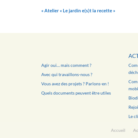
«
Atelier « Le jardin e(s)t la recette »
AC
Agir oui… mais comment ?
Comm
déche
Avec qui travaillons-nous ?
Comm
Vous avez des projets ? Parlons-en !
mobil
Quels documents peuvent être utiles
Biodi
Rejoi
Le cl
Accueil
Ac