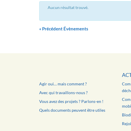
Aucun résultat trouvé.
«
Précédent Évènements
AC
Agir oui… mais comment ?
Comm
déche
Avec qui travaillons-nous ?
Comm
Vous avez des projets ? Parlons-en !
mobil
Quels documents peuvent être utiles
Biodi
Rejoi