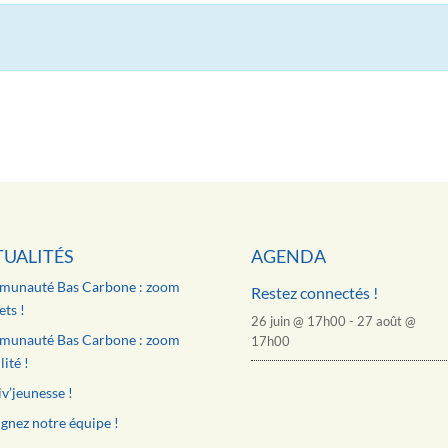
TUALITÉS
AGENDA
unauté Bas Carbone : zoom
Restez connectés !
ts !
26 juin @ 17h00
-
27 août @
unauté Bas Carbone : zoom
17h00
ité !
v’jeunesse !
gnez notre équipe !